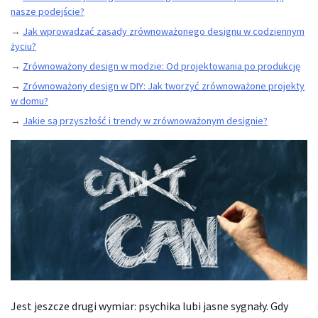
nasze podejście?
→
Jak wprowadzać zasady zrównoważonego designu w codziennym
życiu?
→
Zrównoważony design w modzie: Od projektowania po produkcję
→
Zrównoważony design w DIY: Jak tworzyć zrównoważone projekty
w domu?
→
Jakie są przyszłość i trendy w zrównoważonym designie?
Jest jeszcze drugi wymiar: psychika lubi jasne sygnały. Gdy