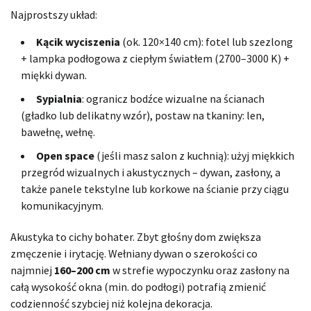
Najprostszy układ:
Kącik wyciszenia
(ok. 120×140 cm): fotel lub szezlong
+ lampka podłogowa z ciepłym światłem (2700–3000 K) +
miękki dywan.
Sypialnia
: ogranicz bodźce wizualne na ścianach
(gładko lub delikatny wzór), postaw na tkaniny: len,
bawełnę, wełnę.
Open space
(jeśli masz salon z kuchnią): użyj miękkich
przegród wizualnych i akustycznych – dywan, zasłony, a
także panele tekstylne lub korkowe na ścianie przy ciągu
komunikacyjnym.
Akustyka to cichy bohater. Zbyt głośny dom zwiększa
zmęczenie i irytację. Wełniany dywan o szerokości co
najmniej
160–200 cm
w strefie wypoczynku oraz zasłony na
całą wysokość okna (min. do podłogi) potrafią zmienić
codzienność szybciej niż kolejna dekoracja.