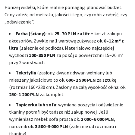
Poniżej widełki, które realnie pomagają planować budżet.
Ceny zależą od metrażu, jakości i tego, czy robisz całość, czy
„odświeżenie”.
Farba (ściany)
: ok.
25–70 PLN za litr
+ koszt zakupu
akcesoriów. Zwykle na 1 warstwę zużywasz ok.
8–12 m² z
litra
(zależnie od podłoża). Materiałowo najczęściej
wychodzi
100–350 PLN
za pokój o powierzchni 15–20 m²
przy 2 warstwach.
Tekstylia
(zasłony, dywan): dywan wełniany lub
mieszany jakościowo to ok.
600–2 500 PLN
za sztukę
(rozmiar 160×230 cm). Zasłony na całą wysokość okna: ok.
250–1 200 PLN
za komplet.
Tapicerka lub sofa
: wymiana poszycia i odświeżenie
tkaniny potrafi być tańsze niż zakup nowej. Jeśli
wymieniasz mebel: sofa prosta ok.
2 000–6 000 PLN
,
narożnik ok.
3 500–9 000 PLN
(zależnie od rozmiaru i
tkaniny).