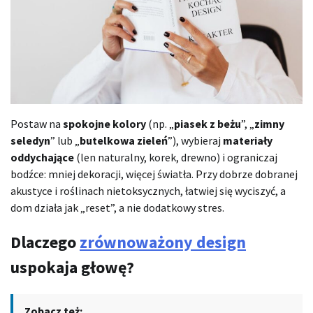
Postaw na
spokojne kolory
(np. „
piasek z beżu
”, „
zimny
seledyn
” lub „
butelkowa zieleń
”), wybieraj
materiały
oddychające
(len naturalny, korek, drewno) i ograniczaj
bodźce: mniej dekoracji, więcej światła. Przy dobrze dobranej
akustyce i roślinach nietoksycznych, łatwiej się wyciszyć, a
dom działa jak „reset”, a nie dodatkowy stres.
Dlaczego
zrównoważony design
uspokaja głowę?
Zobacz też: