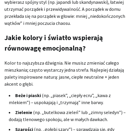
wybierasz spójny styl (np. japandi lub skandynawski), łatwiej
utrzymać porządek i przewidywalność. A porządek w domu
przekłada się na porządek w głowie: mniej „niedokończonych
wątków” i mniej poczucia chaosu.
Jakie kolory i światło wspierają
równowagę emocjonalną?
Kolor to najszybsza dźwignia. Nie musisz zmieniać całego
mieszkania; często wystarczy jedna strefa. Najlepiej działają
palety inspirowane naturą: jasne, ciepłe neutralne + jeden
akcent o głębi.
Beże i piaski
(np. „piasek”, „ciepły ecru”, „kawa z
mlekiem”) – uspokajają i „trzymają” inne barwy.
Zielenie
(np. „butelkowa zieleń” lub „zimny seledyn”) –
dodają tlenowego spokoju, ale w małych dawkach.
Szarości
(np. „gołębi szary”) – sprawdzają się, gdy