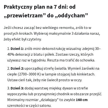
Praktyczny plan na 7 dni: od
„przewietrzam” do „oddycham”
Jeśli chcesz zacząć bez wielkiego remontu, zrób to w
prostych krokach. Wybieraj maksymalnie 3 działania naraz,
żeby efekt był czytelny.
Dzień 1:
zrób mini-dekonstrukcję wizualną: zdejmij 30–
40% dekoracji z blatu i półek. Zostaw rzeczy, których
używasz raz w tygodniu. Reszta ma trafić do schowka.
Dzień 2:
uporządkuj strefę światła. Wymień żarówki na
ciepłe (2700–3000 K) w lampie stojącej lub kinkietach.
Ustaw cień tak, żeby nie świecił prosto w oczy.
Dzień 3:
dodaj warstwę miękką: dywan w strefie
wypoczynku lub przynajmniej chodnik w obszarze przejść.
Minimalny rozmiar „działający” to zwykle
160 cm
szerokości w części salonu.