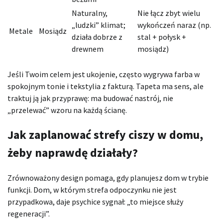
Naturalny,
Nie łącz zbyt wielu
„ludzki” klimat;
wykończeń naraz (np.
Metale
Mosiądz
działa dobrze z
stal + połysk +
drewnem
mosiądz)
Jeśli Twoim celem jest ukojenie, często wygrywa farba w
spokojnym tonie i tekstylia z fakturą. Tapeta ma sens, ale
traktuj ją jak przyprawę: ma budować nastrój, nie
„przelewać” wzoru na każdą ścianę.
Jak zaplanować strefy ciszy w domu,
żeby naprawdę działały?
Zrównoważony design pomaga, gdy planujesz dom w trybie
funkcji. Dom, w którym strefa odpoczynku nie jest
przypadkowa, daje psychice sygnał: „to miejsce służy
regeneracji”.