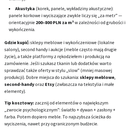
Akustyka
(korek, panele, wykładziny akustyczne):
panele korkowe i wyciszające zwykle liczy się „za metr” —
orientacyjnie
200–800 PLN za m²
w zależności od grubości i
wykończenia.
Gdzie kupić:
sklepy meblowe i wykończeniowe (lokalne
salony), second handy i aukcje (meble często mają drugie
życie), a także platformy z rękodziełem i produkcją na
zamówienie. Jeśli szukasz tkanin lub dodatków: warto
sprawdzać także oferty w stylu „slow” (mniej masowej
produkcji). Dobre miejsca do szukania:
sklepy meblowe
,
second-handy
oraz
Etsy
(zwłaszcza na tekstylia i małe
elementy).
Tip kosztowy:
zacznij od elementów o największym
„zwrocie psychologicznym”: światło + dywan + zasłony +
farba. Potem dopiero meble. To najszybsza ścieżka do
wyciszenia, nawet przy ograniczonym budżecie.