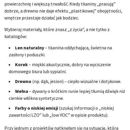
powierzchnię i większą trwałość. Kiedy tkaniny „pracują”
dobrze, a drewno nie daje efektu „plastikowej” obojętności,
wnętrze przestaje działać jak bodziec.
Wybieraj materiały, które znasz „z życia”, a nie tylko z
katalogów:
Len naturalny
– tkanina oddychająca, świetna na
zasłony i poduszki.
Korek
– miękki akustycznie, dobry na wyciszenie
domowego biura lub sypialni.
Drewno
(np. dąb, jesion) – ciepło wizualne i dotykowe.
Wełna
– dywany o krótkim runie lepiej tłumią dźwięk niż
cienkie włókna syntetyczne.
Farby o niskiej emisji
(szukaj informacji o „niskiej
zawartości LZO” lub „low VOC” w opisie produktu).
Przy jednym z projektów natknęłam się na sytuację, która