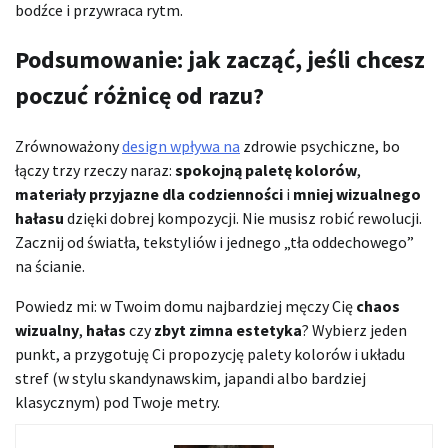
bodźce i przywraca rytm.
Podsumowanie: jak zacząć, jeśli chcesz
poczuć różnicę od razu?
Zrównoważony
design wpływa na
zdrowie psychiczne, bo
łączy trzy rzeczy naraz:
spokojną paletę kolorów
,
materiały przyjazne dla codzienności
i
mniej wizualnego
hałasu
dzięki dobrej kompozycji. Nie musisz robić rewolucji.
Zacznij od światła, tekstyliów i jednego „tła oddechowego”
na ścianie.
Powiedz mi: w Twoim domu najbardziej męczy Cię
chaos
wizualny
,
hałas
czy
zbyt zimna estetyka
? Wybierz jeden
punkt, a przygotuję Ci propozycję palety kolorów i układu
stref (w stylu skandynawskim, japandi albo bardziej
klasycznym) pod Twoje metry.