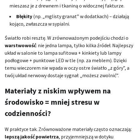
mieszasz je z drewnem i tkaniną o widocznej fakturze.
Błękity
(np. „mglisty granat” w dodatkach) – działają
kojąco, zwłaszcza w sypialni.
Światło robi resztę. W zrównoważonym podejściu chodzi o
warstwowość
: nie jedna lampa, tylko kilka źródeł. Najlepszy
układ w salonie to lampa sufitowa + kinkiety lub lampy
podłogowe + punktowe LED w tle (np. za meblem). Dzięki
temu wieczorem nie wpada w oczy ostre światło „z góry”, a
twój układ nerwowy dostaje sygnał: „możesz zwolnić”.
Materiały z niskim wpływem na
środowisko = mniej stresu w
codzienności?
W praktyce tak. Zrównoważone materiały często oznaczają:
lepszą jakość powietrza
, przyjemniejszą w dotyku