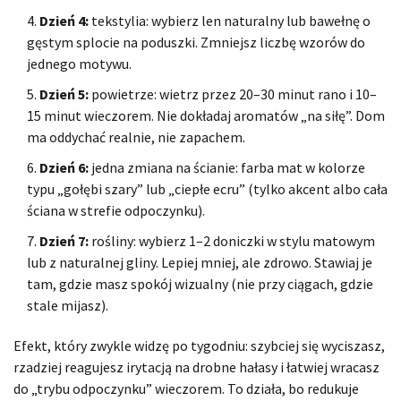
Dzień 4:
tekstylia: wybierz len naturalny lub bawełnę o
gęstym splocie na poduszki. Zmniejsz liczbę wzorów do
jednego motywu.
Dzień 5:
powietrze: wietrz przez 20–30 minut rano i 10–
15 minut wieczorem. Nie dokładaj aromatów „na siłę”. Dom
ma oddychać realnie, nie zapachem.
Dzień 6:
jedna zmiana na ścianie: farba mat w kolorze
typu „gołębi szary” lub „ciepłe ecru” (tylko akcent albo cała
ściana w strefie odpoczynku).
Dzień 7:
rośliny: wybierz 1–2 doniczki w stylu matowym
lub z naturalnej gliny. Lepiej mniej, ale zdrowo. Stawiaj je
tam, gdzie masz spokój wizualny (nie przy ciągach, gdzie
stale mijasz).
Efekt, który zwykle widzę po tygodniu: szybciej się wyciszasz,
rzadziej reagujesz irytacją na drobne hałasy i łatwiej wracasz
do „trybu odpoczynku” wieczorem. To działa, bo redukuje