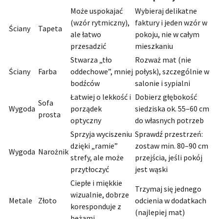
Może uspokajać
Wybieraj delikatne
(wzór rytmiczny),
faktury i jeden wzór w
Ściany
Tapeta
ale łatwo
pokoju, nie w całym
przesadzić
mieszkaniu
Stwarza „tło
Rozważ mat (nie
Ściany
Farba
oddechowe”, mniej
połysk), szczególnie w
bodźców
salonie i sypialni
Łatwiej o lekkość i
Dobierz głębokość
Sofa
Wygoda
porządek
siedziska ok. 55–60 cm
prosta
optyczny
do własnych potrzeb
Sprzyja wyciszeniu
Sprawdź przestrzeń:
dzięki „ramie”
zostaw min. 80–90 cm
Wygoda
Narożnik
strefy, ale może
przejścia, jeśli pokój
przytłoczyć
jest wąski
Ciepłe i miękkie
Trzymaj się jednego
wizualnie, dobrze
Metale
Złoto
odcienia w dodatkach
koresponduje z
(najlepiej mat)
beżami