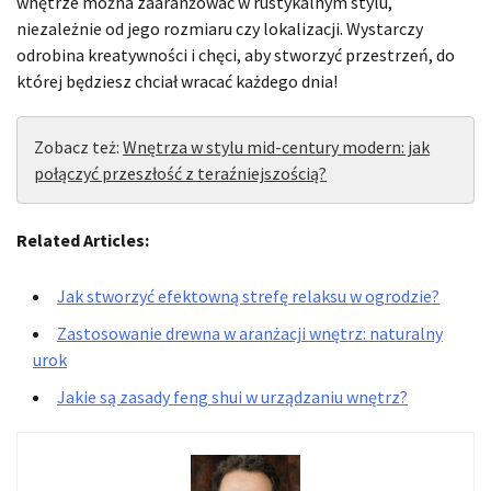
wnętrze można zaaranżować w rustykalnym stylu,
niezależnie od jego rozmiaru czy lokalizacji. Wystarczy
odrobina kreatywności i chęci, aby stworzyć przestrzeń, do
której będziesz chciał wracać każdego dnia!
Zobacz też:
Wnętrza w stylu mid-century modern: jak
połączyć przeszłość z teraźniejszością?
Related Articles:
Jak stworzyć efektowną strefę relaksu w ogrodzie?
Zastosowanie drewna w aranżacji wnętrz: naturalny
urok
Jakie są zasady feng shui w urządzaniu wnętrz?