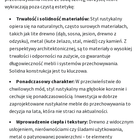
wykraczają poza czystą estetykę:
Trwałość i solidność materiałów:
Styl rustykalny
opiera się na naturalnych, często surowych materiałach,
takich jak lite drewno (dąb, sosna, jesion, drewno z
odzysku), metal (kute żelazo, stal, miedź) czy kamień. Z
perspektywy architektonicznej, są to materiały o wysokiej
trwałości i odporności na zużycie, co gwarantuje
długowieczność mebli i systemów przechowywania.
Solidna konstrukcja jest tu kluczowa.
Ponadczasowy charakter:
W przeciwieństwie do
chwilowych mód, styl rustykalny ma głębokie korzenie i
cechuje się ponadczasowością. Inwestycja w dobrze
zaprojektowane rustykalne meble do przechowywania to
decyzja na lata, która nie straci na aktualności.
Wprowadzenie ciepła i tekstury:
Drewno z widocznym
usłojeniem, nierównościami czy śladami użytkowania,
metal o patynowanej powierzchni – te elementy