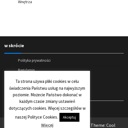
Wnętrza
w skrócie
Polityka prywatności
Regulamin
Kontakt
Ta strona używa pliki cookies w celu
świadczenia Państwu usług na najwyższym
Social media
poziomie. Możecie Państwo dokonać w
każdym czasie zmiany ustawień
dotyczących cookies. Więcej szczegółów w
Facebook
naszej Polityce Cookies.
Akceptuj
Copyright © 2026
NajlepszeWnetrze.com.pl
Theme: Cool
Więcej