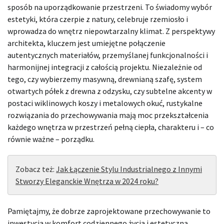
sposób na uporządkowanie przestrzeni. To świadomy wybór
estetyki, która czerpie z natury, celebruje rzemiosło i
wprowadza do wnętrz niepowtarzalny klimat. Z perspektywy
architekta, kluczem jest umiejętne połączenie
autentycznych materiałów, przemyślanej funkcjonalności i
harmonijnej integracji z całością projektu. Niezależnie od
tego, czy wybierzemy masywną, drewnianą szafę, system
otwartych półek z drewna z odzysku, czy subtelne akcenty w
postaci wiklinowych koszy i metalowych okuć, rustykalne
rozwiązania do przechowywania mają moc przekształcenia
każdego wnętrza w przestrzeń pełną ciepła, charakteru i – co
równie ważne – porządku.
Zobacz też:
Jak Łączenie Stylu Industrialnego z Innymi
Stworzy Eleganckie Wnętrza w 2024 roku?
Pamiętajmy, że dobrze zaprojektowane przechowywanie to
inwestycja w komfort codziennego życia i estetyczną