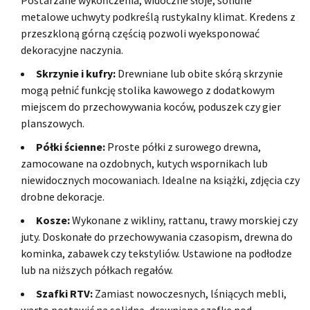
metalowe uchwyty podkreślą rustykalny klimat. Kredens z
przeszkloną górną częścią pozwoli wyeksponować
dekoracyjne naczynia.
Skrzynie i kufry:
Drewniane lub obite skórą skrzynie
mogą pełnić funkcję stolika kawowego z dodatkowym
miejscem do przechowywania koców, poduszek czy gier
planszowych.
Półki ścienne:
Proste półki z surowego drewna,
zamocowane na ozdobnych, kutych wspornikach lub
niewidocznych mocowaniach. Idealne na książki, zdjęcia czy
drobne dekoracje.
Kosze:
Wykonane z wikliny, rattanu, trawy morskiej czy
juty. Doskonałe do przechowywania czasopism, drewna do
kominka, zabawek czy tekstyliów. Ustawione na podłodze
lub na niższych półkach regałów.
Szafki RTV:
Zamiast nowoczesnych, lśniących mebli,
warto postawić na solidną, drewnianą szafkę pod