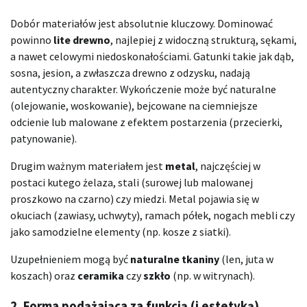
Dobór materiałów jest absolutnie kluczowy. Dominować
powinno
lite drewno
, najlepiej z widoczną strukturą, sękami,
a nawet celowymi niedoskonałościami. Gatunki takie jak dąb,
sosna, jesion, a zwłaszcza drewno z odzysku, nadają
autentyczny charakter. Wykończenie może być naturalne
(olejowanie, woskowanie), bejcowane na ciemniejsze
odcienie lub malowane z efektem postarzenia (przecierki,
patynowanie).
Drugim ważnym materiałem jest
metal
, najczęściej w
postaci kutego żelaza, stali (surowej lub malowanej
proszkowo na czarno) czy miedzi. Metal pojawia się w
okuciach (zawiasy, uchwyty), ramach półek, nogach mebli czy
jako samodzielne elementy (np. kosze z siatki).
Uzupełnieniem mogą być
naturalne tkaniny
(len, juta w
koszach) oraz
ceramika
czy
szkło
(np. w witrynach).
2. Forma podążająca za funkcją (i estetyką)