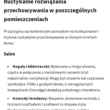
Rustykalne rozwiązania
przechowywania w poszczególnych
pomieszczeniach
Przyjrzyjmy się konkretnym pomysłom na funkcjonalne i
stylowe rustykalne przechowywanie w różnych strefach
domu:
Salon
Regały i biblioteczki:
Wykonane z litego drewna,
często w połączeniu z metalowymi ramami (styl
industrialno-rustykalny). Mogą być otwarte lub częściowo
zamknięte. Półki z grubych desek, o nieregularnych
krawędziach (live edge) dodadzą unikalnego charakteru.
Komody i kredensy:
Masywne, drewniane komody z
licznymi szufladami i szafkami to klasyka stylu.
Postarzane wykończenia, widoczne słoje, solidne