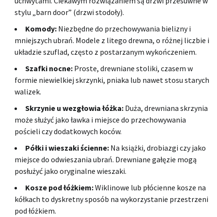
uchwytami. Ciekawym rozwiązaniem są drzwi przesuwne w
stylu „barn door” (drzwi stodoły).
Komody:
Niezbędne do przechowywania bielizny i
mniejszych ubrań. Modele z litego drewna, o różnej liczbie i
układzie szuflad, często z postarzanym wykończeniem.
Szafki nocne:
Proste, drewniane stoliki, czasem w
formie niewielkiej skrzynki, pniaka lub nawet stosu starych
walizek.
Skrzynie u wezgłowia łóżka:
Duża, drewniana skrzynia
może służyć jako ławka i miejsce do przechowywania
pościeli czy dodatkowych koców.
Półki i wieszaki ścienne:
Na książki, drobiazgi czy jako
miejsce do odwieszania ubrań. Drewniane gałęzie mogą
posłużyć jako oryginalne wieszaki.
Kosze pod łóżkiem:
Wiklinowe lub płócienne kosze na
kółkach to dyskretny sposób na wykorzystanie przestrzeni
pod łóżkiem.