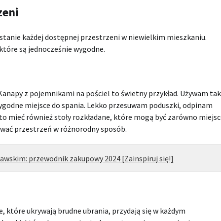
zeni
tanie każdej dostępnej przestrzeni w niewielkim mieszkaniu.
które są jednocześnie wygodne.
Kanapy z pojemnikami na pościel to świetny przykład. Używam tak
wygodne miejsce do spania. Lekko przesuwam poduszki, odpinam
arto mieć również stoły rozkładane, które mogą być zarówno miejs
żować przestrzeń w różnorodny sposób.
awskim: przewodnik zakupowy 2024 [Zainspiruj się!]
, które ukrywają brudne ubrania, przydają się w każdym