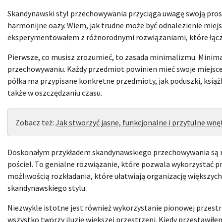
Skandynawski styl przechowywania przyciąga uwagę swoją prost
harmonijne oazy. Wiem, jak trudne może być odnalezienie miejs
eksperymentowałem z różnorodnymi rozwiązaniami, które łączą
Pierwsze, co musisz zrozumieć, to zasada minimalizmu. Minimali
przechowywaniu. Każdy przedmiot powinien mieć swoje miejsce.
półka ma przypisane konkretne przedmioty, jak poduszki, książ
także w oszczędzaniu czasu.
Zobacz też:
Jak stworzyć jasne, funkcjonalne i przytulne wn
Doskonałym przykładem skandynawskiego przechowywania są me
pościel. To genialne rozwiązanie, które pozwala wykorzystać p
możliwością rozkładania, które ułatwiają organizację większych 
skandynawskiego stylu.
Niezwykle istotne jest również wykorzystanie pionowej przestrzen
wszystko tworzy iluzję większej przestrzeni. Kiedy przestawiłe