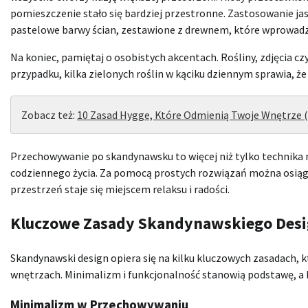
pomieszczenie stało się bardziej przestronne. Zastosowanie ja
pastelowe barwy ścian, zestawione z drewnem, które wprowadza 
Na koniec, pamiętaj o osobistych akcentach. Rośliny, zdjęcia 
przypadku, kilka zielonych roślin w kąciku dziennym sprawia, że
Zobacz też:
10 Zasad Hygge, Które Odmienią Twoje Wnętrze (
Przechowywanie po skandynawsku to więcej niż tylko technika 
codziennego życia. Za pomocą prostych rozwiązań można osiągn
przestrzeń staje się miejscem relaksu i radości.
Kluczowe Zasady Skandynawskiego Des
Skandynawski design opiera się na kilku kluczowych zasadach,
wnętrzach. Minimalizm i funkcjonalność stanowią podstawę, a ka
Minimalizm w Przechowywaniu