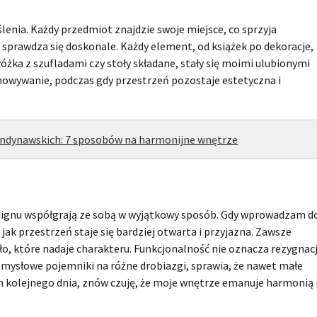
enia. Każdy przedmiot znajdzie swoje miejsce, co sprzyja
 sprawdza się doskonale. Każdy element, od książek po dekoracje,
łóżka z szufladami czy stoły składane, stały się moimi ulubionymi
howywanie, podczas gdy przestrzeń pozostaje estetyczna i
kandynawskich: 7 sposobów na harmonijne wnętrze
signu współgrają ze sobą w wyjątkowy sposób. Gdy wprowadzam d
ak przestrzeń staje się bardziej otwarta i przyjazna. Zawsze
eło, które nadaje charakteru. Funkcjonalność nie oznacza rezygnacj
omysłowe pojemniki na różne drobiazgi, sprawia, że nawet małe
em kolejnego dnia, znów czuję, że moje wnętrze emanuje harmonią 