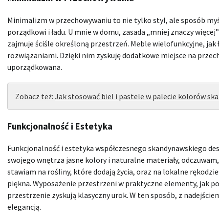
Minimalizm w przechowywaniu to nie tylko styl, ale sposób myśl
porządkowi i ładu. U mnie w domu, zasada „mniej znaczy więcej”
zajmuje ściśle określoną przestrzeń. Meble wielofunkcyjne, jak 
rozwiązaniami. Dzięki nim zyskuję dodatkowe miejsce na przec
uporządkowana.
Zobacz też:
Jak stosować biel i pastele w palecie kolorów s
Funkcjonalność i Estetyka
Funkcjonalność i estetyka współczesnego skandynawskiego de
swojego wnętrza jasne kolory i naturalne materiały, odczuwam, j
stawiam na rośliny, które dodają życia, oraz na lokalne rękodzi
piękna. Wyposażenie przestrzeni w praktyczne elementy, jak p
przestrzenie zyskują klasyczny urok. W ten sposób, z nadejści
elegancją.