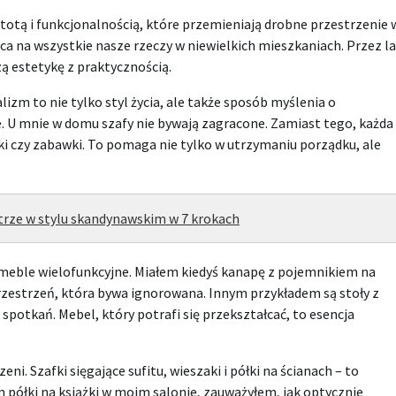
otą i funkcjonalnością, które przemieniają drobne przestrzenie 
ca na wszystkie nasze rzeczy w niewielkich mieszkaniach. Przez l
 estetykę z praktycznością.
zm to nie tylko styl życia, ale także sposób myślenia o
 U mnie w domu szafy nie bywają zagracone. Zamiast tego, każda
ki czy zabawki. To pomaga nie tylko w utrzymaniu porządku, ale
ętrze w stylu skandynawskim w 7 krokach
ble wielofunkcyjne. Miałem kiedyś kanapę z pojemnikiem na
rzestrzeń, która bywa ignorowana. Innym przykładem są stoły z
spotkań. Mebel, który potrafi się przekształcać, to esencja
i. Szafki sięgające sufitu, wieszaki i półki na ścianach – to
m półki na książki w moim salonie, zauważyłem, jak optycznie