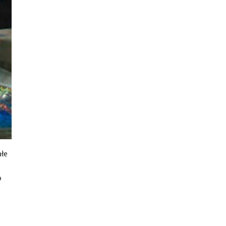
ałe
o