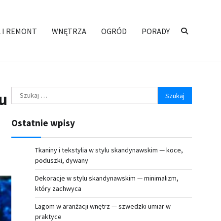
 I REMONT
WNĘTRZA
OGRÓD
PORADY
Szukaj:
u
Ostatnie wpisy
Tkaniny i tekstylia w stylu skandynawskim — koce,
poduszki, dywany
Dekoracje w stylu skandynawskim — minimalizm,
który zachwyca
Lagom w aranżacji wnętrz — szwedzki umiar w
praktyce