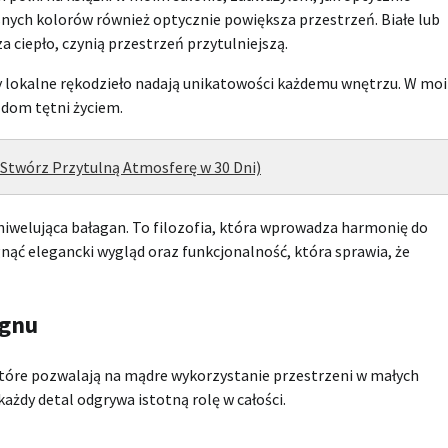
snych kolorów również optycznie powiększa przestrzeń. Białe lub
ciepło, czynią przestrzeń przytulniejszą.
czy lokalne rękodzieło nadają unikatowości każdemu wnętrzu. W mo
 dom tętni życiem.
Stwórz Przytulną Atmosferę w 30 Dni)
niwelująca bałagan. To filozofia, która wprowadza harmonię do
ąć elegancki wygląd oraz funkcjonalność, która sprawia, że
ignu
 które pozwalają na mądre wykorzystanie przestrzeni w małych
żdy detal odgrywa istotną rolę w całości.