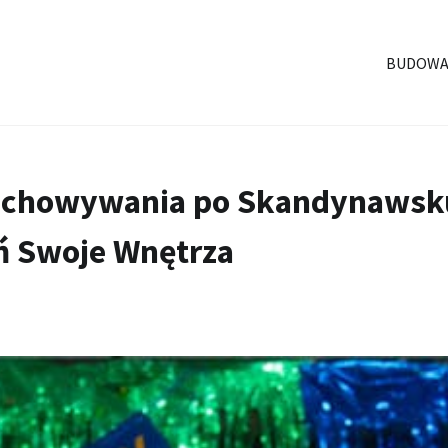
BUDOWA
zechowywania po Skandynawsk
yń Swoje Wnętrza