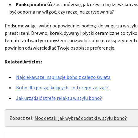
Funkcjonalność:
Zastanów się, jak często będziesz korzyst
być odporna na wilgoć, czy raczej na zarysowania?
Podsumowując, wybór odpowiedniej podłogi do wnętrza w stylu b
przestrzeni. Drewno, korek, dywany i płytki ceramiczne to tylko
tematu z otwartym umysłem i pozwolić sobie na eksperymentow
powinien odzwierciedlać Twoje osobiste preferencje.
Related Articles:
Najciekawsze inspiracje boho z całego świata
Boho dla początkujących – od czego zacząć?
Jak urządzić strefę relaksu w stylu boho?
Zobacz też:
Moc detali: jak wybrać dodatki w stylu boho?