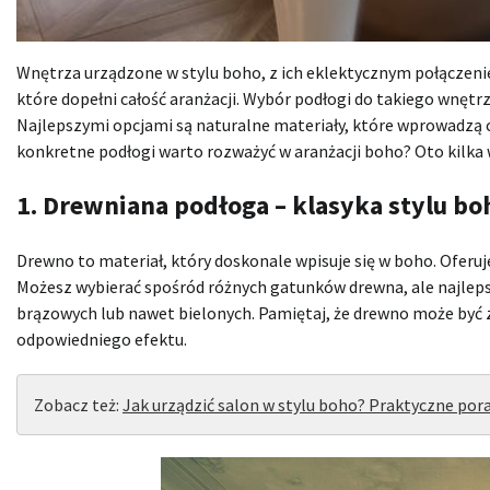
Wnętrza urządzone w stylu boho, z ich eklektycznym połączen
które dopełni całość aranżacji. Wybór podłogi do takiego wnętr
Najlepszymi opcjami są naturalne materiały, które wprowadzą cie
konkretne podłogi warto rozważyć w aranżacji boho? Oto kilka
1. Drewniana podłoga – klasyka stylu bo
Drewno to materiał, który doskonale wpisuje się w boho. Oferuje 
Możesz wybierać spośród różnych gatunków drewna, ale najlepsz
brązowych lub nawet bielonych. Pamiętaj, że drewno może być 
odpowiedniego efektu.
Zobacz też:
Jak urządzić salon w stylu boho? Praktyczne por