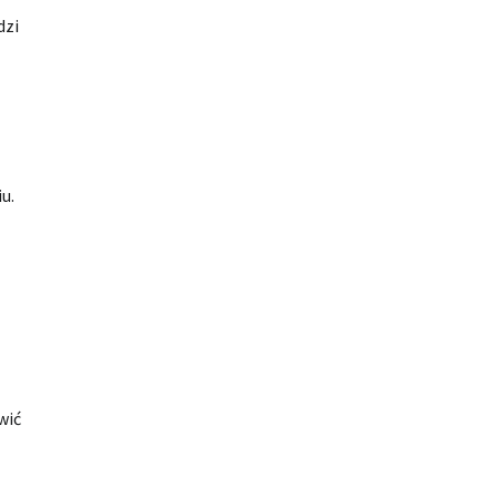
dzi
u.
wić