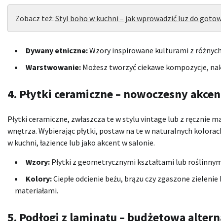
Zobacz też:
Styl boho w kuchni – jak wprowadzić luz do goto
Dywany etniczne:
Wzory inspirowane kulturami z różnyc
Warstwowanie:
Możesz tworzyć ciekawe kompozycje, nakła
4. Płytki ceramiczne – nowoczesny akce
Płytki ceramiczne, zwłaszcza te w stylu vintage lub z ręczn
wnętrza. Wybierając płytki, postaw na te w naturalnych kolora
w kuchni, łazience lub jako akcent w salonie.
Wzory:
Płytki z geometrycznymi kształtami lub roślinnym
Kolory:
Ciepłe odcienie beżu, brązu czy zgaszone zieleni
materiałami.
5. Podłogi z laminatu – budżetowa alter