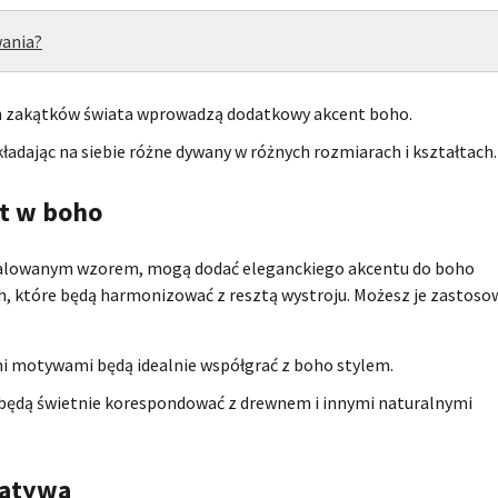
wania?
h zakątków świata wprowadzą dodatkowy akcent boho.
dając na siebie różne dywany w różnych rozmiarach i kształtach.
nt w boho
ie malowanym wzorem, mogą dodać eleganckiego akcentu do boho
ch, które będą harmonizować z resztą wystroju. Możesz je zastoso
i motywami będą idealnie współgrać z boho stylem.
e będą świetnie korespondować z drewnem i innymi naturalnymi
natywa