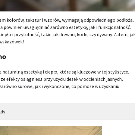
iem kolorów, tekstur i wzorów, wymagają odpowiedniego podłoża,
za powinien uwzględniać zarówno estetykę, jak i funkcjonalność.
pło i przytulność, takie jak drewno, korki, czy dywany. Zatem, ja
 wskazówek!
ho
naturalną estetykę i ciepło, które są kluczowe w tej stylistyce.
e efekty osiągniesz przy użyciu desek w odcieniach jasnych,
zarówno surowe, jak i wykończone, co pomoże w uzyskaniu
ady