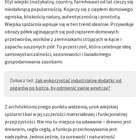
Styl wiejski (rustykalny, country, farmhouse) od lat cieszy się
niesłabnącą popularnością. Kojarzy się z ciepłem domowego
ogniska, bliskością natury, autentycznością i prostotą.
Wiejska spiżarnia wpisuje się w ten trend idealnie. Przywołuje
obrazy półek uginających się pod ciężarem domowych
przetworów, worków z ziemniakami stojących w kącie i
zapachu suszonych ziół. To przestrzeń, która celebruje ideę
samowystarczalności, sezonowości i świadomego
gospodarowania zasobami.
Zobacz też:
Jak wykorzystać industrialne dodatki: od
zegarów po lustra, by odmienić swoje wnętrze?
Z architektonicznego punktu widzenia, urok wiejskiej
spiżarni tkwi w jej szczerości materiałowej i funkcjonalnej
przejrzystości. Nie ma tu miejsca na udawanie – drewno jest
drewnem, cegła cegłą, a funkcja przechowywania jest
nadrzędna. Jednocześnie, ta surowość i naturalność