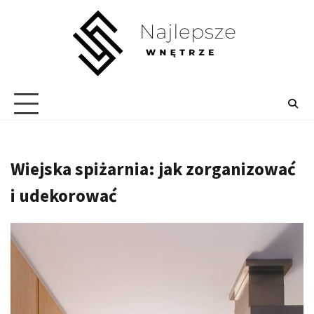
Skip
to
content
Wiejska spiżarnia: jak zorganizować
i udekorować