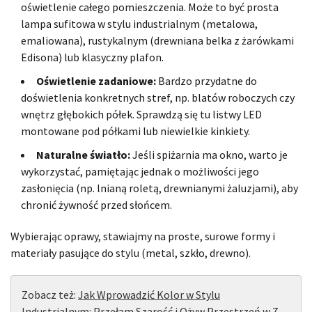
oświetlenie całego pomieszczenia. Może to być prosta
lampa sufitowa w stylu industrialnym (metalowa,
emaliowana), rustykalnym (drewniana belka z żarówkami
Edisona) lub klasyczny plafon.
Oświetlenie zadaniowe:
Bardzo przydatne do
doświetlenia konkretnych stref, np. blatów roboczych czy
wnętrz głębokich półek. Sprawdzą się tu listwy LED
montowane pod półkami lub niewielkie kinkiety.
Naturalne światło:
Jeśli spiżarnia ma okno, warto je
wykorzystać, pamiętając jednak o możliwości jego
zasłonięcia (np. lnianą roletą, drewnianymi żaluzjami), aby
chronić żywność przed słońcem.
Wybierając oprawy, stawiajmy na proste, surowe formy i
materiały pasujące do stylu (metal, szkło, drewno).
Zobacz też:
Jak Wprowadzić Kolor w Stylu
Industrialnym: Przełam Szarość i Ożyw Przestrzeń w 7