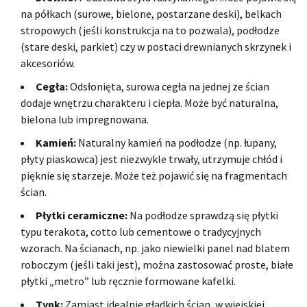
na półkach (surowe, bielone, postarzane deski), belkach
stropowych (jeśli konstrukcja na to pozwala), podłodze
(stare deski, parkiet) czy w postaci drewnianych skrzynek i
akcesoriów.
Cegła:
Odsłonięta, surowa cegła na jednej ze ścian
dodaje wnętrzu charakteru i ciepła. Może być naturalna,
bielona lub impregnowana.
Kamień:
Naturalny kamień na podłodze (np. łupany,
płyty piaskowca) jest niezwykle trwały, utrzymuje chłód i
pięknie się starzeje. Może też pojawić się na fragmentach
ścian.
Płytki ceramiczne:
Na podłodze sprawdzą się płytki
typu terakota, cotto lub cementowe o tradycyjnych
wzorach. Na ścianach, np. jako niewielki panel nad blatem
roboczym (jeśli taki jest), można zastosować proste, białe
płytki „metro” lub ręcznie formowane kafelki.
Tynk:
Zamiast idealnie gładkich ścian, w wiejskiej